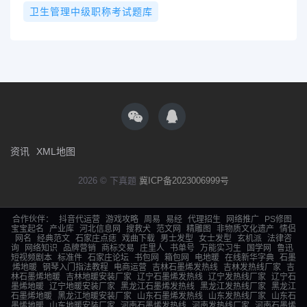
卫生管理中级职称考试题库
资讯
XML地图
2026 © 下真题
冀ICP备2023006999号
合作伙伴：
抖音代运营
游戏攻略
周易
易经
代理招生
网络推广
PS修图
宝宝起名
产业库
河北信息网
搜救犬
范文网
精雕图
非物质文化遗产
情侣
网名
经典范文
石家庄点痣
戏曲下载
男士发型
女士发型
玄机派
法律咨
询
网络知识
品牌营销
商标交易
庄里人
书单号
万能实习生
国学网
鲁迅
短视频剧本
标准件
石家庄论坛
书包网
箱包网
电地暖
在线新华字典
石墨
烯地暖
钢琴入门指法教程
电商运营
吉林石墨烯发热线
吉林发热线厂家
吉
林石墨烯地暖
吉林地暖安装厂家
辽宁石墨烯发热线
辽宁发热线厂家
辽宁石
墨烯地暖
辽宁地暖安装厂家
黑龙江石墨烯发热线
黑龙江发热线厂家
黑龙江
石墨烯地暖
黑龙江地暖安装厂家
山东石墨烯发热线
山东发热线厂家
山东石
墨烯地暖
山东地暖安装厂家
河南石墨烯发热线
河南发热线厂家
河南石墨烯