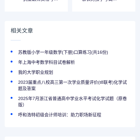
题型
反馈意见，儿子考
了双百说说
相关文章
苏教版小学一年级数学(下册)口算练习(共16份)
年上海中考数学科目试卷解析
我的大学职业规划
2023届重点八校高三第一次学业质量评价(t8联考)化学试
题及答案
2025年7月浙江省普通高中学业水平考试化学试题（原卷
版）
呼和浩特初级会计师培训：助力职场新征程