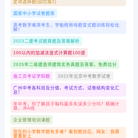
定项选择题(回忆版1)
国家中小学试卷题库
高考数学难哭考生，学魁榜用母题变式题训练轻松化
解！
2023二建考试题真题及答案解析
100以内的加减法竖式计算题100道
2025年二级建造师建筑实务真题及答案，免费估分
施工员考证学知题
2022年北京中考数学试卷
广州中考各科目及分值、考试方式、试卷结构变化汇
总！
年中考，你了解孩子每科最多失误多少分吗？精确计
算，冲A线
企业管理培训课题
现在的小学数学题有多难？看到题目后，网友：我需
要重新上