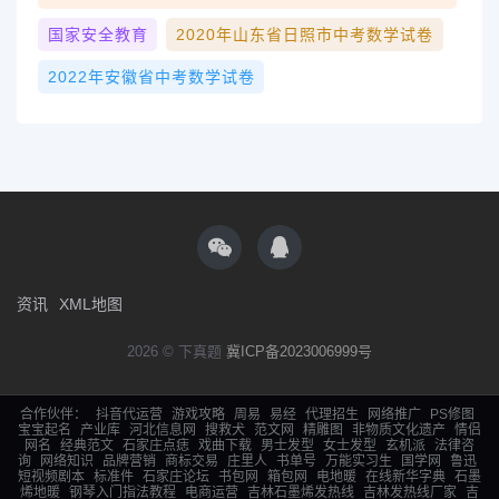
国家安全教育
2020年山东省日照市中考数学试卷
2022年安徽省中考数学试卷
资讯
XML地图
2026 © 下真题
冀ICP备2023006999号
合作伙伴：
抖音代运营
游戏攻略
周易
易经
代理招生
网络推广
PS修图
宝宝起名
产业库
河北信息网
搜救犬
范文网
精雕图
非物质文化遗产
情侣
网名
经典范文
石家庄点痣
戏曲下载
男士发型
女士发型
玄机派
法律咨
询
网络知识
品牌营销
商标交易
庄里人
书单号
万能实习生
国学网
鲁迅
短视频剧本
标准件
石家庄论坛
书包网
箱包网
电地暖
在线新华字典
石墨
烯地暖
钢琴入门指法教程
电商运营
吉林石墨烯发热线
吉林发热线厂家
吉