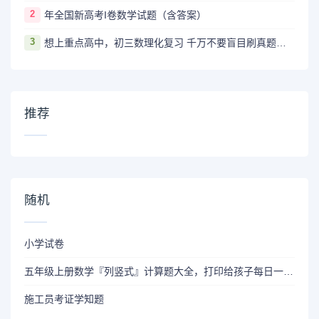
2
年全国新高考I卷数学试题（含答案）
3
想上重点高中，初三数理化复习 千万不要盲目刷真题卷和模拟卷！
推荐
随机
小学试卷
五年级上册数学『列竖式』计算题大全，打印给孩子每日一练！
施工员考证学知题