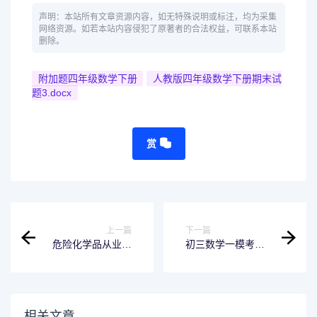
声明：本站所有文章资源内容，如无特殊说明或标注，均为采集
网络资源。如若本站内容侵犯了原著者的合法权益，可联系本站
删除。
附加题四年级数学下册
人教版四年级数学下册期末试
题3.docx
赏
上一篇
下一篇
危险化学品从业人
初三数学一模考试
员安全培训考试试
复习计划
卷及答案
相关文章