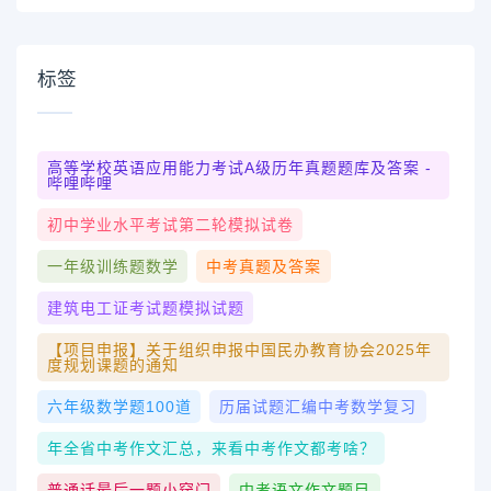
标签
高等学校英语应用能力考试A级历年真题题库及答案 -
哔哩哔哩
初中学业水平考试第二轮模拟试卷
一年级训练题数学
中考真题及答案
建筑电工证考试题模拟试题
【项目申报】关于组织申报中国民办教育协会2025年
度规划课题的通知
六年级数学题100道
历届试题汇编中考数学复习
年全省中考作文汇总，来看中考作文都考啥？
普通话最后一题小窍门
中考语文作文题目