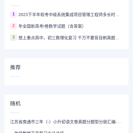
1
2023下半年软考中级系统集成项目管理工程师多长时间出成绩
2
年全国新高考I卷数学试题（含答案）
3
想上重点高中，初三数理化复习 千万不要盲目刷真题卷和模拟卷！
推荐
随机
江苏省南通市三年（-）小升初语文卷真题分题型分层汇编-05作文