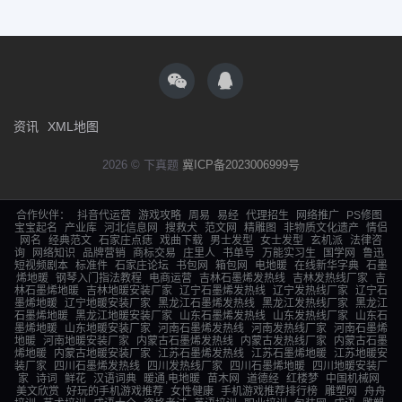
资讯
XML地图
2026 © 下真题
冀ICP备2023006999号
合作伙伴：
抖音代运营
游戏攻略
周易
易经
代理招生
网络推广
PS修图
宝宝起名
产业库
河北信息网
搜救犬
范文网
精雕图
非物质文化遗产
情侣
网名
经典范文
石家庄点痣
戏曲下载
男士发型
女士发型
玄机派
法律咨
询
网络知识
品牌营销
商标交易
庄里人
书单号
万能实习生
国学网
鲁迅
短视频剧本
标准件
石家庄论坛
书包网
箱包网
电地暖
在线新华字典
石墨
烯地暖
钢琴入门指法教程
电商运营
吉林石墨烯发热线
吉林发热线厂家
吉
林石墨烯地暖
吉林地暖安装厂家
辽宁石墨烯发热线
辽宁发热线厂家
辽宁石
墨烯地暖
辽宁地暖安装厂家
黑龙江石墨烯发热线
黑龙江发热线厂家
黑龙江
石墨烯地暖
黑龙江地暖安装厂家
山东石墨烯发热线
山东发热线厂家
山东石
墨烯地暖
山东地暖安装厂家
河南石墨烯发热线
河南发热线厂家
河南石墨烯
地暖
河南地暖安装厂家
内蒙古石墨烯发热线
内蒙古发热线厂家
内蒙古石墨
烯地暖
内蒙古地暖安装厂家
江苏石墨烯发热线
江苏石墨烯地暖
江苏地暖安
装厂家
四川石墨烯发热线
四川发热线厂家
四川石墨烯地暖
四川地暖安装厂
家
诗词
鲜花
汉语词典
暖通,电地暖
苗木网
道德经
红楼梦
中国机械网
美文欣赏
好玩的手机游戏推荐
女性健康
手机游戏推荐排行榜
雕塑网
舟舟