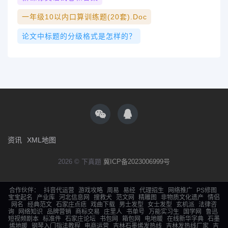
一年级10以内口算训练题(20套).doc
论文中标题的分级格式是怎样的？
资讯
XML地图
2026 © 下真题
冀ICP备2023006999号
合作伙伴：
抖音代运营
游戏攻略
周易
易经
代理招生
网络推广
PS修图
宝宝起名
产业库
河北信息网
搜救犬
范文网
精雕图
非物质文化遗产
情侣
网名
经典范文
石家庄点痣
戏曲下载
男士发型
女士发型
玄机派
法律咨
询
网络知识
品牌营销
商标交易
庄里人
书单号
万能实习生
国学网
鲁迅
短视频剧本
标准件
石家庄论坛
书包网
箱包网
电地暖
在线新华字典
石墨
烯地暖
钢琴入门指法教程
电商运营
吉林石墨烯发热线
吉林发热线厂家
吉