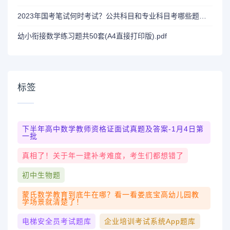
2023年国考笔试何时考试？公共科目和专业科目考哪些题型和范围
幼小衔接数学练习题共50套(A4直接打印版).pdf
标签
下半年高中数学教师资格证面试真题及答案-1月4日第
一批
真相了！关于年一建补考难度，考生们都想错了
初中生物题
蒙氏数学教育到底牛在哪？看一看娄底宝高幼儿园教
学场景就清楚了！
电梯安全员考试题库
企业培训考试系统app题库