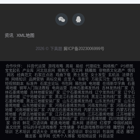
资讯
XML地图
2026 © 下真题
冀ICP备2023006999号
合作伙伴：
抖音代运营
游戏攻略
周易
易经
代理招生
网络推广
PS修图
宝宝起名
产业库
河北信息网
搜救犬
范文网
精雕图
非物质文化遗产
情侣
网名
经典范文
石家庄点痣
戏曲下载
男士发型
女士发型
玄机派
法律咨
询
网络知识
品牌营销
商标交易
庄里人
书单号
万能实习生
国学网
鲁迅
短视频剧本
标准件
石家庄论坛
书包网
箱包网
电地暖
在线新华字典
石墨
烯地暖
钢琴入门指法教程
电商运营
吉林石墨烯发热线
吉林发热线厂家
吉
林石墨烯地暖
吉林地暖安装厂家
辽宁石墨烯发热线
辽宁发热线厂家
辽宁石
墨烯地暖
辽宁地暖安装厂家
黑龙江石墨烯发热线
黑龙江发热线厂家
黑龙江
石墨烯地暖
黑龙江地暖安装厂家
山东石墨烯发热线
山东发热线厂家
山东石
墨烯地暖
山东地暖安装厂家
河南石墨烯发热线
河南发热线厂家
河南石墨烯
地暖
河南地暖安装厂家
内蒙古石墨烯发热线
内蒙古发热线厂家
内蒙古石墨
烯地暖
内蒙古地暖安装厂家
江苏石墨烯发热线
江苏石墨烯地暖
江苏地暖安
装厂家
四川石墨烯发热线
四川发热线厂家
四川石墨烯地暖
四川地暖安装厂
家
诗词
鲜花
汉语词典
暖通,电地暖
苗木网
道德经
红楼梦
中国机械网
美文欣赏
好玩的手机游戏推荐
女性健康
手机游戏推荐排行榜
雕塑网
舟舟
培训
艺术培训
成语大全
资格考试
英语培训
职业培训
包装网
成语
雕塑
雕龙客
易学网
优秀个人博客
短视频运营
抖音运营