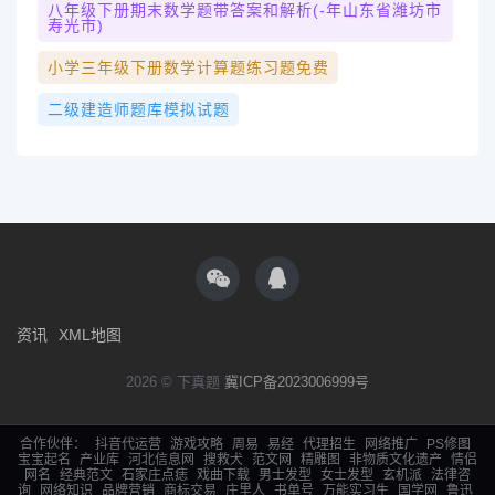
八年级下册期末数学题带答案和解析(-年山东省潍坊市
寿光市)
小学三年级下册数学计算题练习题免费
二级建造师题库模拟试题
资讯
XML地图
2026 © 下真题
冀ICP备2023006999号
合作伙伴：
抖音代运营
游戏攻略
周易
易经
代理招生
网络推广
PS修图
宝宝起名
产业库
河北信息网
搜救犬
范文网
精雕图
非物质文化遗产
情侣
网名
经典范文
石家庄点痣
戏曲下载
男士发型
女士发型
玄机派
法律咨
询
网络知识
品牌营销
商标交易
庄里人
书单号
万能实习生
国学网
鲁迅