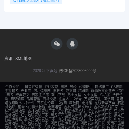
资讯
XML地图
2026 © 下真题
冀ICP备2023006999号
合作伙伴：
抖音代运营
游戏攻略
周易
易经
代理招生
网络推广
PS修图
宝宝起名
产业库
河北信息网
搜救犬
范文网
精雕图
非物质文化遗产
情侣
网名
经典范文
石家庄点痣
戏曲下载
男士发型
女士发型
玄机派
法律咨
询
网络知识
品牌营销
商标交易
庄里人
书单号
万能实习生
国学网
鲁迅
短视频剧本
标准件
石家庄论坛
书包网
箱包网
电地暖
在线新华字典
石墨
烯地暖
钢琴入门指法教程
电商运营
吉林石墨烯发热线
吉林发热线厂家
吉
林石墨烯地暖
吉林地暖安装厂家
辽宁石墨烯发热线
辽宁发热线厂家
辽宁石
墨烯地暖
辽宁地暖安装厂家
黑龙江石墨烯发热线
黑龙江发热线厂家
黑龙江
石墨烯地暖
黑龙江地暖安装厂家
山东石墨烯发热线
山东发热线厂家
山东石
墨烯地暖
山东地暖安装厂家
河南石墨烯发热线
河南发热线厂家
河南石墨烯
地暖
河南地暖安装厂家
内蒙古石墨烯发热线
内蒙古发热线厂家
内蒙古石墨