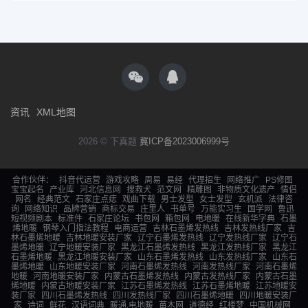
资讯
XML地图
2026 © 下真题
冀ICP备2023006999号
合作伙伴：
抖音代运营
游戏攻略
周易
易经
代理招生
网络推广
PS修图
宝宝起名
产业库
河北信息网
搜救犬
范文网
精雕图
非物质文化遗产
情侣
网名
经典范文
石家庄点痣
戏曲下载
男士发型
女士发型
玄机派
法律咨
询
网络知识
品牌营销
商标交易
庄里人
书单号
万能实习生
国学网
鲁迅
短视频剧本
标准件
石家庄论坛
书包网
箱包网
电地暖
在线新华字典
石墨
烯地暖
钢琴入门指法教程
电商运营
吉林石墨烯发热线
吉林发热线厂家
吉
林石墨烯地暖
吉林地暖安装厂家
辽宁石墨烯发热线
辽宁发热线厂家
辽宁石
墨烯地暖
辽宁地暖安装厂家
黑龙江石墨烯发热线
黑龙江发热线厂家
黑龙江
石墨烯地暖
黑龙江地暖安装厂家
山东石墨烯发热线
山东发热线厂家
山东石
墨烯地暖
山东地暖安装厂家
河南石墨烯发热线
河南发热线厂家
河南石墨烯
地暖
河南地暖安装厂家
内蒙古石墨烯发热线
内蒙古发热线厂家
内蒙古石墨
烯地暖
内蒙古地暖安装厂家
江苏石墨烯发热线
江苏石墨烯地暖
江苏地暖安
装厂家
四川石墨烯发热线
四川发热线厂家
四川石墨烯地暖
四川地暖安装厂
家
诗词
鲜花
汉语词典
暖通,电地暖
苗木网
道德经
红楼梦
中国机械网