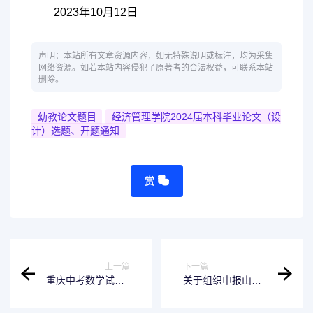
2023年10月12日
声明：本站所有文章资源内容，如无特殊说明或标注，均为采集
网络资源。如若本站内容侵犯了原著者的合法权益，可联系本站
删除。
幼教论文题目
经济管理学院2024届本科毕业论文（设
计）选题、开题通知
赏
上一篇
下一篇
重庆中考数学试卷b
关于组织申报山东
卷 年重庆中考数学
省教育教学研究课
试卷b卷答案
题的通知