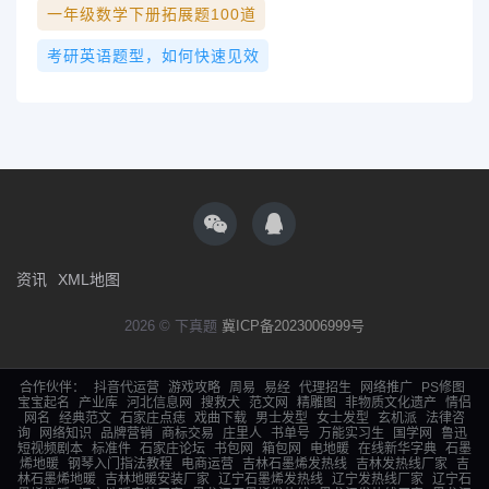
一年级数学下册拓展题100道
考研英语题型，如何快速见效
资讯
XML地图
2026 © 下真题
冀ICP备2023006999号
合作伙伴：
抖音代运营
游戏攻略
周易
易经
代理招生
网络推广
PS修图
宝宝起名
产业库
河北信息网
搜救犬
范文网
精雕图
非物质文化遗产
情侣
网名
经典范文
石家庄点痣
戏曲下载
男士发型
女士发型
玄机派
法律咨
询
网络知识
品牌营销
商标交易
庄里人
书单号
万能实习生
国学网
鲁迅
短视频剧本
标准件
石家庄论坛
书包网
箱包网
电地暖
在线新华字典
石墨
烯地暖
钢琴入门指法教程
电商运营
吉林石墨烯发热线
吉林发热线厂家
吉
林石墨烯地暖
吉林地暖安装厂家
辽宁石墨烯发热线
辽宁发热线厂家
辽宁石