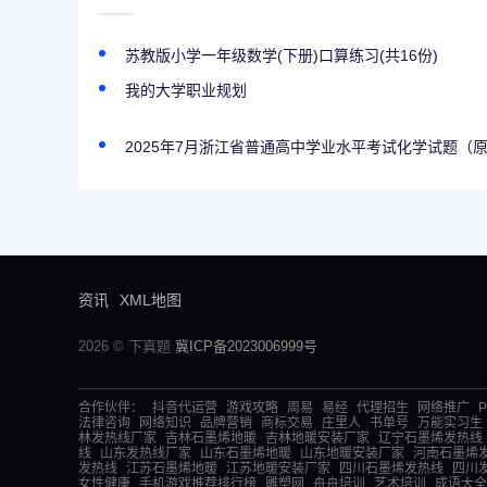
苏教版小学一年级数学(下册)口算练习(共16份)
我的大学职业规划
2025年7月浙江省普通高中学业水平考试化学试题（
资讯
XML地图
2026 © 下真题
冀ICP备2023006999号
合作伙伴：
抖音代运营
游戏攻略
周易
易经
代理招生
网络推广
法律咨询
网络知识
品牌营销
商标交易
庄里人
书单号
万能实习生
林发热线厂家
吉林石墨烯地暖
吉林地暖安装厂家
辽宁石墨烯发热线
线
山东发热线厂家
山东石墨烯地暖
山东地暖安装厂家
河南石墨烯
发热线
江苏石墨烯地暖
江苏地暖安装厂家
四川石墨烯发热线
四川
女性健康
手机游戏推荐排行榜
雕塑网
舟舟培训
艺术培训
成语大全