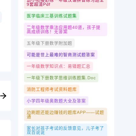
幼小衔接必练一年级汉语拼音练习题全
9套超清pdf
医学临床三基训练试题集
二年级数学乘法应用题40道，孩子提
高成绩训练！无答案
五年级下册数学附加题
可能是世上最难的智商测试题答案
一年级数学知识点：易错题汇总
一年级下册数学思维训练题集.doc
消防工程师考试资料题库
小学四年级奥数题大全及答案
边刷题还能边赚钱的题库APP——试题
通
家长对孩子考试的反馈意见，儿子考了
双百说说