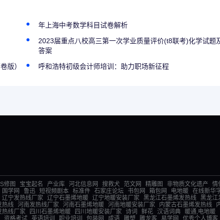
年上海中考数学科目试卷解析
2023届重点八校高三第一次学业质量评价(t8联考)化学试题
答案
原卷版）
呼和浩特初级会计师培训：助力职场新征程
PS修图
宝宝起名
产业库
河北信息网
搜救犬
范文网
精雕图
非物质文化遗产
情
国学网
鲁迅
短视频剧本
标准件
石家庄论坛
书包网
箱包网
电地暖
在线新华
辽宁发热线厂家
辽宁石墨烯地暖
辽宁地暖安装厂家
黑龙江石墨烯发热线
黑龙江
发热线
河南发热线厂家
河南石墨烯地暖
河南地暖安装厂家
内蒙古石墨烯发热线
发热线厂家
四川石墨烯地暖
四川地暖安装厂家
诗词
鲜花
汉语词典
暖通,电地暖
资格考试
英语培训
职业培训
包装网
成语
雕塑
雕龙客
易学网
优秀个人博客