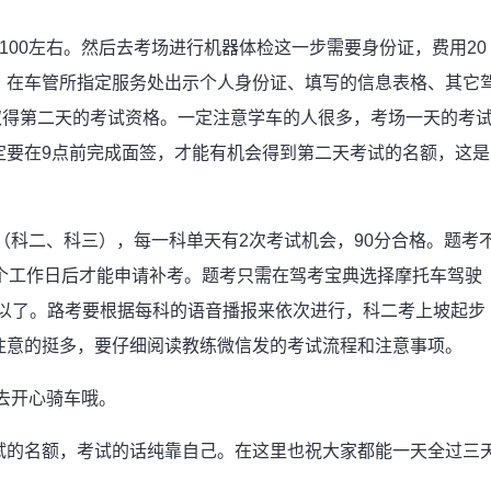
100左右。然后去考场进行机器体检这一步需要身份证，费用20
，在车管所指定服务处出示个人身份证、填写的信息表格、其它
取得第二天的考试资格。一定注意学车的人很多，考场一天的考
定要在9点前完成面签，才能有机会得到第二天考试的名额，这是
（科二、科三），每一科单天有2次考试机会，90分合格。题考
个工作日后才能申请补考。题考只需在驾考宝典选择摩托车驾驶
可以了。路考要根据每科的语音播报来依次进行，科二考上坡起步
注意的挺多，要仔细阅读教练微信发的考试流程和注意事项。
能去开心骑车哦。
试的名额，考试的话纯靠自己。在这里也祝大家都能一天全过三