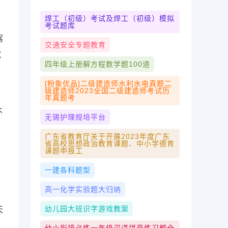
焊工（初级）考试及焊工（初级）模拟
考试题库
驾
交通安全专题教育
试
四年级上册解方程数学题100道
[粉象优品]二级建造师水利水电真题二
级建造师2023全国二级建造师考试历
年真题考
不
无锡护理规培平台
广东省教育厅关于开展2023年度广东
省高校思想政治教育课题、中小学德育
课题申报工
一建各科题型
高一化学实验题大归纳
幼儿园大班识字游戏教案
天