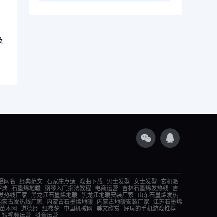
及
侣网名
经典范文
石家庄点痣
戏曲下载
男士发型
女士发型
玄机派
字典
石墨烯地暖
钢琴入门指法教程
电商运营
吉林石墨烯发热线
吉
发热线厂家
黑龙江石墨烯地暖
黑龙江地暖安装厂家
山东石墨烯发热
内蒙古发热线厂家
内蒙古石墨烯地暖
内蒙古地暖安装厂家
江苏石墨烯
苗木网
道德经
红楼梦
中国机械网
美文欣赏
好玩的手机游戏推荐
短视频运营
抖音运营