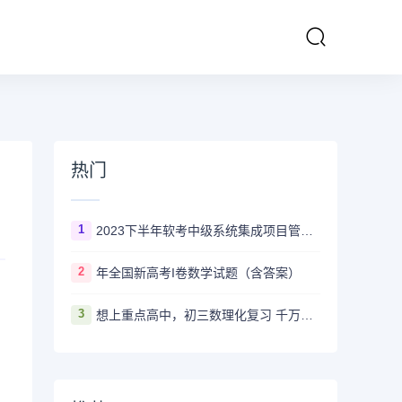
热门
1
2023下半年软考中级系统集成项目管理工程师多长时间出成绩
2
年全国新高考I卷数学试题（含答案）
3
想上重点高中，初三数理化复习 千万不要盲目刷真题卷和模拟卷！