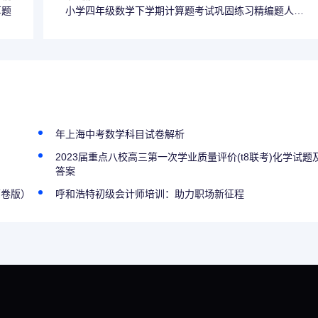
算题
小学四年级数学下学期计算题考试巩固练习精编题人教
版
年上海中考数学科目试卷解析
2023届重点八校高三第一次学业质量评价(t8联考)化学试题
答案
原卷版）
呼和浩特初级会计师培训：助力职场新征程