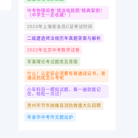
中考物理阅卷“错误电路图”精典案例！
（中学生一定收藏！）
2023年上海安全员c证考试时间
二级建造师法规历年真题答案与解析
2022年北京中考数学试卷
军事理论考试题库及答案
什么！认定前必须要有普通话证书，普
通话到底怎么考呢
小车科目一模拟试题，看一遍就能记
住，轻松一次过！
贵州毕节市纳雍县消防救援大队招聘
年金华中考作文题出炉