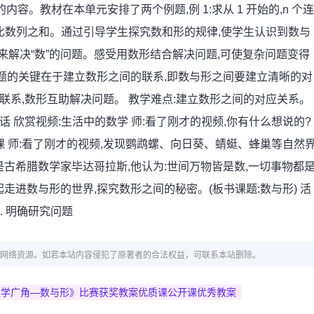
的内容。教材在本单元安排了两个例题,例 1:求从 1 开始的,n 个连
等比数列之和。通过引导学生探究数和形的规律,使学生认识到数与
形”来解决“数”的问题。感受用数形结合解决问题,可使复杂问题变得
题的关键在于建立数形之间的联系,即数与形之间要建立清晰的对
的联系,数形互助解决问题。 教学难点:建立数形之间的对应关系。
课前谈话 欣赏视频:生活中的数学 师:看了刚才的视频,你有什么想说的?
课 师:看了刚才的视频,发现鹦鹉螺、向日葵、蜻蜓、蜂巢等自然
古希腊数学家毕达哥拉斯,他认为:世间万物皆是数,一切事物都
进数与形的世界,探究数形之间的秘密。(板书课题:数与形) 活
. 明确研究问题
网络资源。如若本站内容侵犯了原著者的合法权益，可联系本站删除。
数学广角—数与形》比赛获奖教案优质课公开课优秀教案