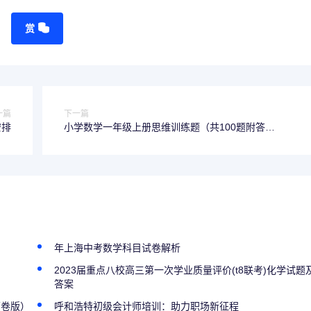
赏
一篇
下一篇
安排
小学数学一年级上册思维训练题（共100题附答
案）.doc
年上海中考数学科目试卷解析
2023届重点八校高三第一次学业质量评价(t8联考)化学试题
答案
原卷版）
呼和浩特初级会计师培训：助力职场新征程