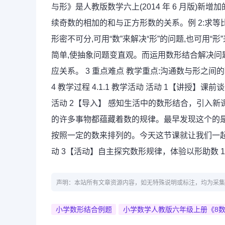
与形》是人教版数学六上(2014 年 6 月版)新增加
续奇数的相加的和与正方形数的关系。例 2:求
形密不可分,可用“数”来解决“形”的问题,也可用“
简单,使抽象问题变直观。而运用数形结合解决问
应关系。 3 重点难点 教学重点:沟通数与形之间
4 教学过程 4.1.1 教学活动 活动 1【讲授】
活动 2【导入】 感知生活中的数形结合，引入新
的许多事物都蕴藏着数的规律。最早发现这个的是
按照一定的数来排列的。今天这节课就让我们一起走
动 3【活动】自主探究数形规律，体验以形助数 1
声明：本站所有文章资源内容，如无特殊说明或标注，均为采集
小学数形结合例题
小学数学人教版六年级上册《8