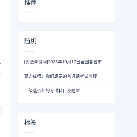
推荐
随机
[警法考试网]2023年10月17日全国各省市警法考试报名|考试时间信息汇总表
界
是
聚力成师：你们想要的普通话考试流程
二级造价师的考试科目及题型
标签