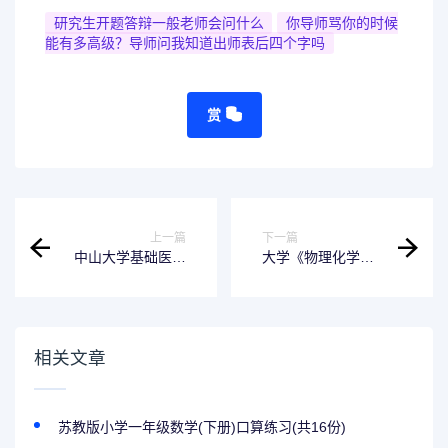
研究生开题答辩一般老师会问什么
你导师骂你的时候
能有多高级？导师问我知道出师表后四个字吗
赏
上一篇
下一篇
中山大学基础医学
大学《物理化学》
考研真题精编汇总
期末试卷及答案
相关文章
苏教版小学一年级数学(下册)口算练习(共16份)